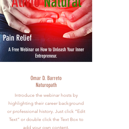
Alivio
Natural
Pain Relief
A Free Webinar on How to Unleash Your Inner
Entrepreneur.
Omar D. Barreto
Naturopath
Introduce the webinar hosts by
highlighting their career background
or professional history. Just click “Edit
Text” or double click the Text Box to
add your own content.