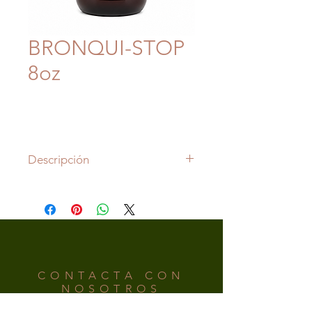
BRONQUI-STOP
8oz
Descripción
Bronqui-Stop:
Jarabe a base de
hierbas y vitaminas que ayudan a
combatir el catarro, asma y
cualquier otra afección del tracto
respiratorio.
CONTACTA CON
NOSOTROS