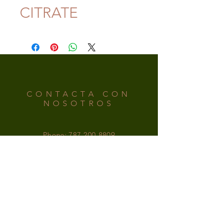
CITRATE
CONTACTA CON
NOSOTROS
Phone:
787-200-8809
Email:
irishsupplementspr@gmail.com
HORARIO
LUNES-VIERNES: 9am - 6pm
SÍGUENOS EN LAS
REDES